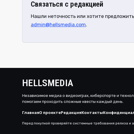
Связаться с редакцией
Нашли неточность или хотите предложить
admin@hellsmedia.com
.
HELLSMEDIA
Независимое медиа о видеоиграх, киберспорте и технол
помогаем проходить сложные квесты каждый день.
Главная
О проекте
Редакция
Контакты
Конфиденциа
Перед покупкой проверяйте системные требования релиза и а