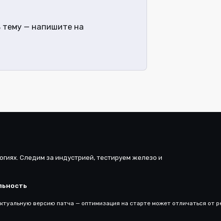
 тему — напишите на
огиях. Следим за индустрией, тестируем железо и
льность
ктуальную версию патча — оптимизация на старте может отличаться от ре