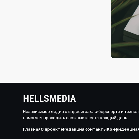
сегодня, 13:
Новому чет
вчера, 17:28
Программа 
gamescom 
HELLSMEDIA
Независимое медиа о видеоиграх, киберспорте и технол
помогаем проходить сложные квесты каждый день.
Главная
О проекте
Редакция
Контакты
Конфиденциа