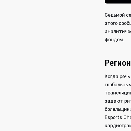
Седьмой се
этого сооб
аналитичес
фондом.
Регион
Когда речь
глобальным
трансляци
задают рит
болельщики
Esports Ch
кардиограм