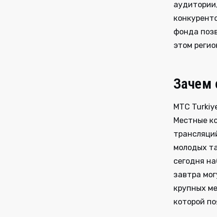
аудитории,
конкуренто
фонда позв
этом регио
Зачем 
MTC Turkiy
Местные ко
трансляци
молодых та
сегодня на
завтра мог
крупных ме
которой по