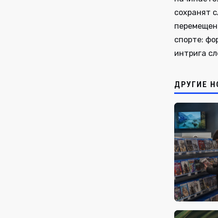
сохранят с
перемещени
спорте: фо
интрига сл
ДРУГИЕ Н