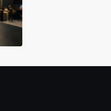
ртивной
я к
деоигр