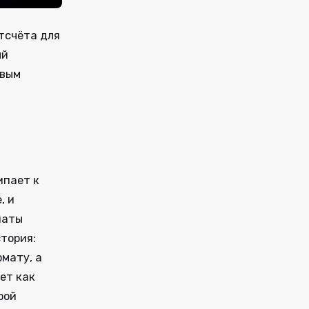
отсчёта для
ый
овым
ипает к
, и
наты
тория:
рмату, а
ет как
рой