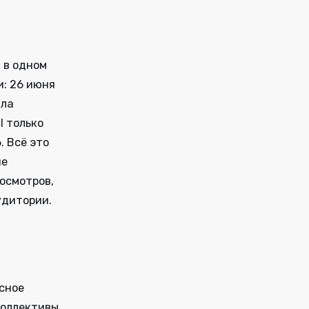
 в одном
: 26 июня
ала
 только
. Всё это
не
осмотров,
удитории.
есное
коллективы