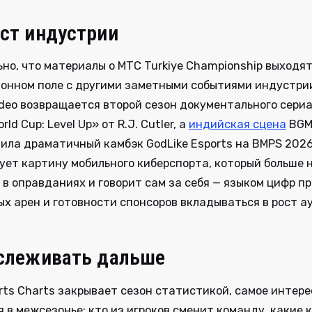
ст индустрии
но, что материалы о MTC Turkiye Championship выходят
онном поле с другими заметными событиями индустрии
ideo возвращается второй сезон документального сери
rld Cup: Level Up» от R.J. Cutler, а
индийская сцена
BGMI
ила драматичный камбэк GodLike Esports на BMPS 2026
ует картину мобильного киберспорта, который больше 
в оправданиях и говорит сам за себя — языком цифр пр
х арен и готовности спонсоров вкладываться в рост а
слеживать дальше
rts Charts закрывает сезон статистикой, самое интер
 в межсезонье: кто из игроков сменит команду, какие 