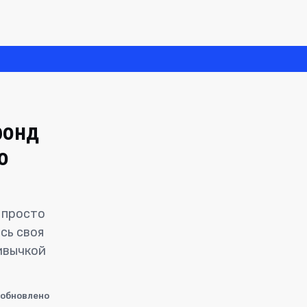
фонд
о
 просто
сь своя
ивычкой
обновлено