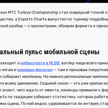
зон MTC Turkiye Championship стал очередной точкой 
щества, а Esports Charts выпустил по турниру подробн
кий разбор — с просмотрами, обзором формата и приз
альный пульс мобильной сцены
 заходит о
киберспорте в MLBB
, взгляд чаще всего прик
 лигам и
мировым финалам
— там и призовые покрупнее
и собирают миллионы. Но именно региональные чемпио
м всему движению. Седьмой сезон — это уже зрелая ис
 знают, чего ждать от ивента, команды привыкли к фо
arts по традиции собирает статистику, которая работа
ма сцены. По ней видно, удерживается ли интерес ста