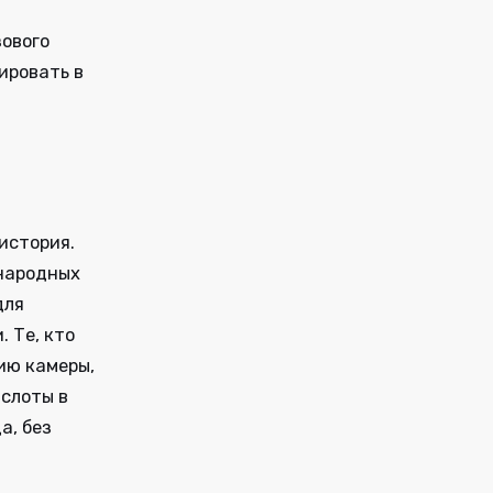
зового
ировать в
история.
ународных
для
 Те, кто
ию камеры,
 слоты в
а, без