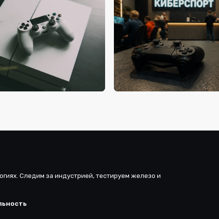
19
сегодня, 02:59
вергу — новые игры!
Counter-Strike 2 стала самой
просматриваемой киберспо
дисциплиной в мире
вчера, 08:29
стенда Nintendo на
Госдума планирует вернутьс
2026
жесткому регулированию ви
после выборов
огиях. Следим за индустрией, тестируем железо и
льность