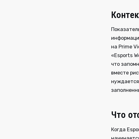
Контек
Показатель
информаци
на Prime V
«Esports Wo
что запомн
вместе рис
нуждается 
заполненны
Что от
Когда Espo
начинается