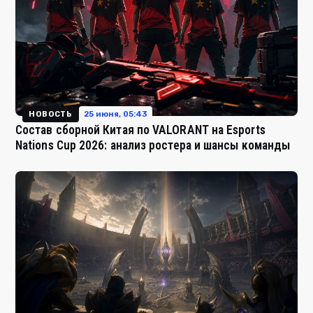
25 июня, 05:43
НОВОСТЬ
Состав сборной Китая по VALORANT на Esports
Nations Cup 2026: анализ ростера и шансы команды