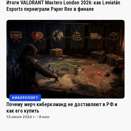
Итоги VALORANT Masters London 2026: как Leviatán
Esports переиграли Paper Rex в финале
КИБЕРСПОРТ
Почему мерч киберкоманд не доставляют в РФ и
как его купить
13 июня 2026 г. · 8 мин