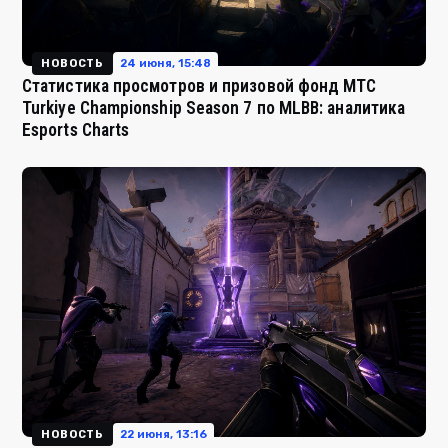
24 июня, 15:48
НОВОСТЬ
Статистика просмотров и призовой фонд MTC
Turkiye Championship Season 7 по MLBB: аналитика
Esports Charts
22 июня, 13:16
НОВОСТЬ