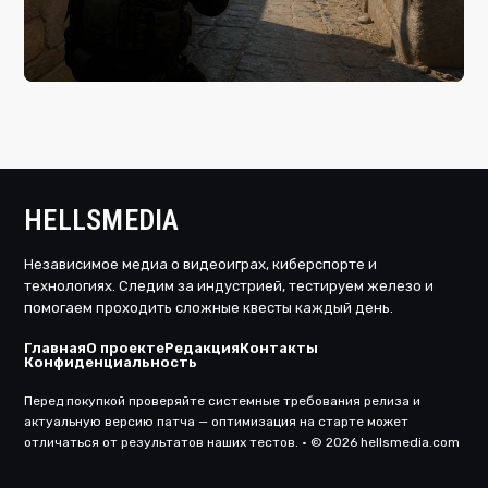
вчера, 02:59
Counter-Strike 2 стала самой просматриваемой
киберспортивной дисциплиной в мире
HELLSMEDIA
Независимое медиа о видеоиграх, киберспорте и
технологиях. Следим за индустрией, тестируем железо и
помогаем проходить сложные квесты каждый день.
Главная
О проекте
Редакция
Контакты
Конфиденциальность
Перед покупкой проверяйте системные требования релиза и
актуальную версию патча — оптимизация на старте может
отличаться от результатов наших тестов. · © 2026 hellsmedia.com