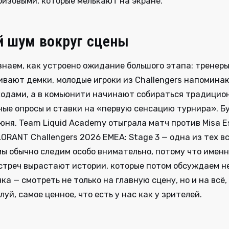
ризовыми, которые мелькают на экране.
 шум вокруг сцены
знаем, как устроено ожидание большого этапа: тренер
вают демки, молодые игроки из Challengers напоминаю
ходами, а в комьюнити начинают собираться традицио
ые опросы и ставки на «первую сенсацию турнира». Б
июня, Team Liquid Academy отыграла матч против Misa E
ORANT Challengers 2026 EMEA: Stage 3 — одна из тех вс
ы обычно следим особо внимательно, потому что именн
стреч вырастают истории, которые потом обсуждаем н
ка — смотреть не только на главную сцену, но и на всё,
луй, самое ценное, что есть у нас как у зрителей.