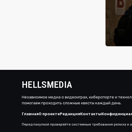
Будущее ц
ключевые 
сегодня, 02
Counter-Str
просматри
дисциплин
HELLSMEDIA
Независимое медиа о видеоиграх, киберспорте и технол
помогаем проходить сложные квесты каждый день.
Главная
О проекте
Редакция
Контакты
Конфиденциа
Перед покупкой проверяйте системные требования релиза и а