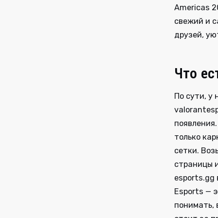
Americas 2
свежий и с
друзей, ую
Что ес
По сути, у
valorantes
появления.
только кар
сетки. Воз
страницы и
esports.gg
Esports — 
понимать, 