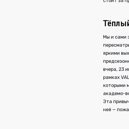
стоит за п
Тёплый
Мы и сами 
пересматри
яркими вы
предсезонн
вчера, 23 
рамках VAL
которыми м
академо-в
Эта привыч
неё — пожа