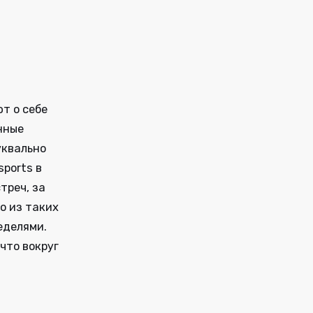
ы
т о себе
нные
уквально
sports в
треч, за
о из таких
еделями.
 что вокруг