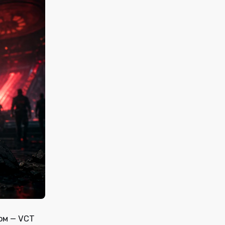
ом — VCT