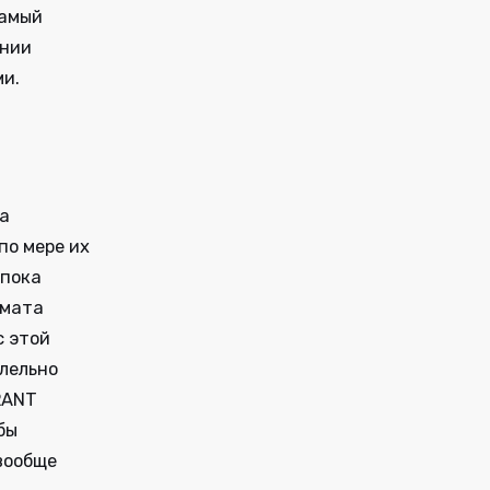
самый
ании
ми.
на
по мере их
 пока
рмата
с этой
ллельно
RANT
бы
вообще