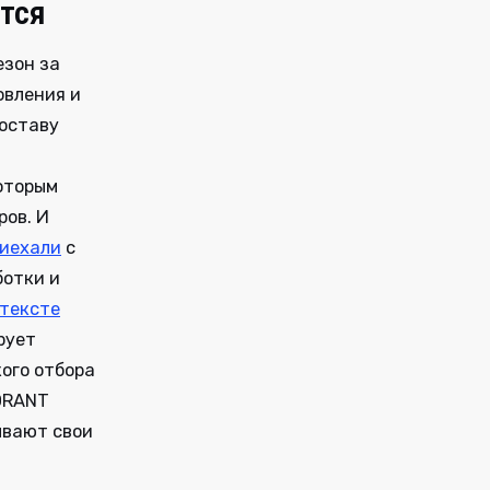
ется
езон за
овления и
составу
которым
ров. И
иехали
с
ботки и
тексте
рует
кого отбора
LORANT
ывают свои