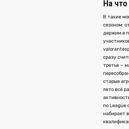
На что
В такие мо
сезоном: о
держим в п
участников
valorantes
сразу счит
третье — м
пересобран
старые агр
лето всё р
активность
по League 
набирает в
квалифика