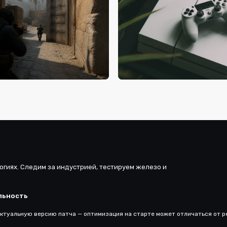
ифровых развлечений:
Новому четвергу — новые игр
тенденции
:59
вчера, 17:28
ike 2 стала самой
Программа стенда Nintendo н
ваемой киберспортивной
gamescom 2026
ой в мире
огиях. Следим за индустрией, тестируем железо и
льность
ктуальную версию патча — оптимизация на старте может отличаться от ре