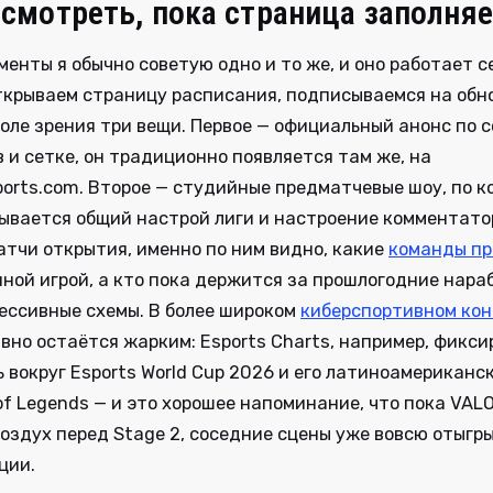
 смотреть, пока страница заполня
менты я обычно советую одно и то же, и оно работает с
ткрываем страницу расписания, подписываемся на обн
оле зрения три вещи. Первое — официальный анонс по 
 и сетке, он традиционно появляется там же, на
ports.com. Второе — студийные предматчевые шоу, по 
ывается общий настрой лиги и настроение комментато
атчи открытия, именно по ним видно, какие
команды пр
ной игрой, а кто пока держится за прошлогодние нара
ессивные схемы. В более широком
киберспортивном кон
авно остаётся жарким: Esports Charts, например, фикси
 вокруг Esports World Cup 2026 и его латиноамериканс
of Legends — и это хорошее напоминание, что пока VA
оздух перед Stage 2, соседние сцены уже вовсю отыгр
ции.