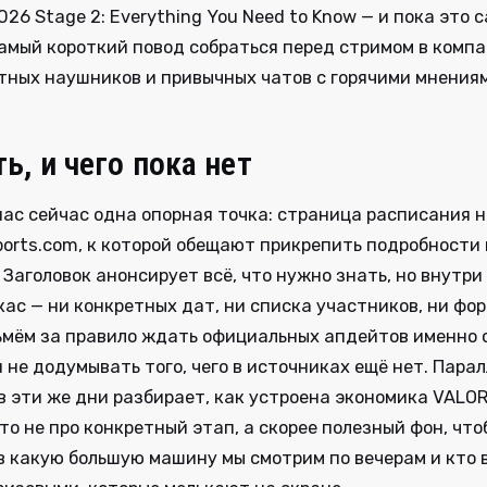
026 Stage 2: Everything You Need to Know — и пока это 
амый короткий повод собраться перед стримом в комп
тных наушников и привычных чатов с горячими мнения
ть, и чего пока нет
 нас сейчас одна опорная точка: страница расписания 
ports.com, к которой обещают прикрепить подробности 
 Заголовок анонсирует всё, что нужно знать, но внутри
кас — ни конкретных дат, ни списка участников, ни фо
ьмём за правило ждать официальных апдейтов именно 
 не додумывать того, чего в источниках ещё нет. Пара
 в эти же дни разбирает, как устроена экономика VALO
это не про конкретный этап, а скорее полезный фон, что
в какую большую машину мы смотрим по вечерам и кто 