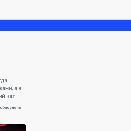
гда
ами, а в
ий чат.
обновлено