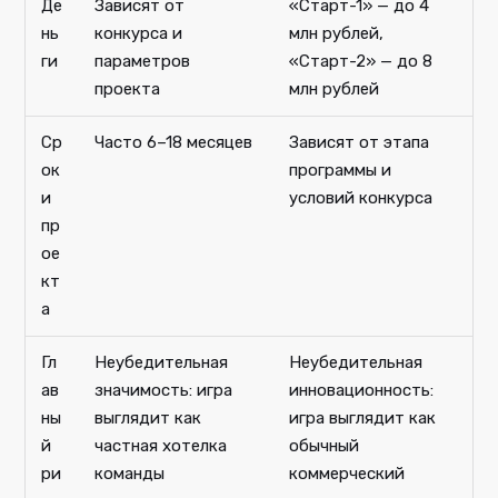
Де
Зависят от
«Старт-1» — до 4
нь
конкурса и
млн рублей,
ги
параметров
«Старт-2» — до 8
проекта
млн рублей
Ср
Часто 6–18 месяцев
Зависят от этапа
ок
программы и
и
условий конкурса
пр
ое
кт
а
Гл
Неубедительная
Неубедительная
ав
значимость: игра
инновационность:
ны
выглядит как
игра выглядит как
й
частная хотелка
обычный
ри
команды
коммерческий