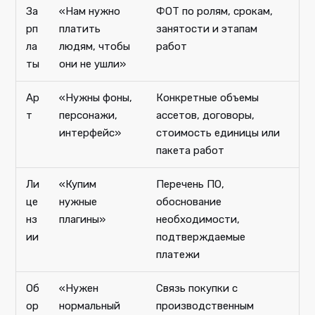
За
«Нам нужно
ФОТ по ролям, срокам,
рп
платить
занятости и этапам
ла
людям, чтобы
работ
ты
они не ушли»
Ар
«Нужны фоны,
Конкретные объемы
т
персонажи,
ассетов, договоры,
интерфейс»
стоимость единицы или
пакета работ
Ли
«Купим
Перечень ПО,
це
нужные
обоснование
нз
плагины»
необходимости,
ии
подтверждаемые
платежи
Об
«Нужен
Связь покупки с
ор
нормальный
производственным