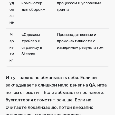
уд
компьютер
процессом и условиями
ов
для сборок»
гранта
ан
ие
М
«Сделаем
Производственные и
ар
трейлер и
промо-активности с
ке
страницу в
измеримым результатом
ти
Steam»
нг
И тут важно не обманывать себя. Если вы
закладываете слишком мало денег на QA, игра
потом отомстит. Если забываете про налоги,
бухгалтерия отомстит раньше. Если не
считаете локализацию, потом внезапно
выясняется, что выход за пределы