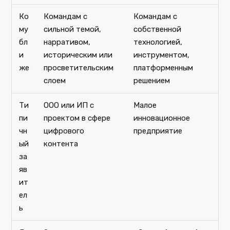
Ко
Командам с
Командам с
му
сильной темой,
собственной
бл
нарративом,
технологией,
и
историческим или
инструментом,
же
просветительским
платформенным
слоем
решением
Ти
ООО или ИП с
Малое
пи
проектом в сфере
инновационное
чн
цифрового
предприятие
ый
контента
за
яв
ит
ел
ь