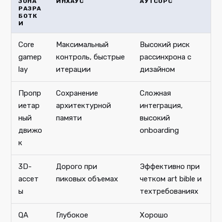
ЗОНА
ИНХАУС
АУТСОРС
РАЗРА
БОТК
И
Core
Максимальный
Высокий риск
gamep
контроль, быстрые
рассинхрона с
lay
итерации
дизайном
Пропр
Сохранение
Сложная
иетар
архитектурной
интеграция,
ный
памяти
высокий
движо
onboarding
к
3D-
Дорого при
Эффективно при
ассет
пиковых объемах
четком art bible и
ы
техтребованиях
QA
Глубокое
Хорошо