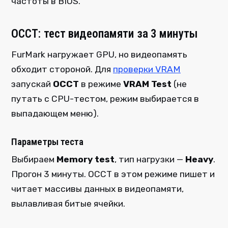
частоты в BIOS.
OCCT: тест видеопамяти за 3 минуты
FurMark нагружает GPU, но видеопамять
обходит стороной. Для
проверки VRAM
запускай
OCCT
в режиме
VRAM Test
(не
путать с CPU-тестом, режим выбирается в
выпадающем меню).
Параметры теста
Выбираем
Memory test
, тип нагрузки —
Heavy
.
Прогон 3 минуты. OCCT в этом режиме пишет и
читает массивы данных в видеопамяти,
вылавливая битые ячейки.