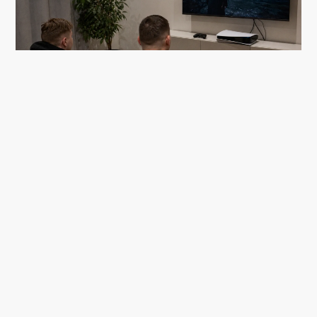
тестов
1 июля, 17:49
Sony переходит на цифровые игры: конец эпохи
дисков PS5