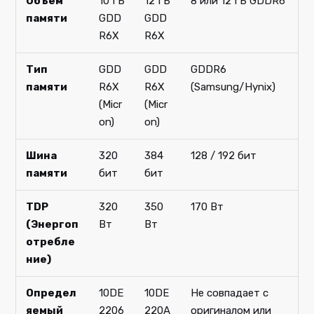
Объем
10 ГБ
12 ГБ
8 или 12 ГБ GDDR6
памяти
GDD
GDD
R6X
R6X
Тип
GDD
GDD
GDDR6
памяти
R6X
R6X
(Samsung/Hynix)
(Micr
(Micr
on)
on)
Шина
320
384
128 / 192 бит
памяти
бит
бит
TDP
320
350
170 Вт
(Энергоп
Вт
Вт
отребле
ние)
Определ
10DE
10DE
Не совпадает с
яемый
2206
220A
оригиналом или