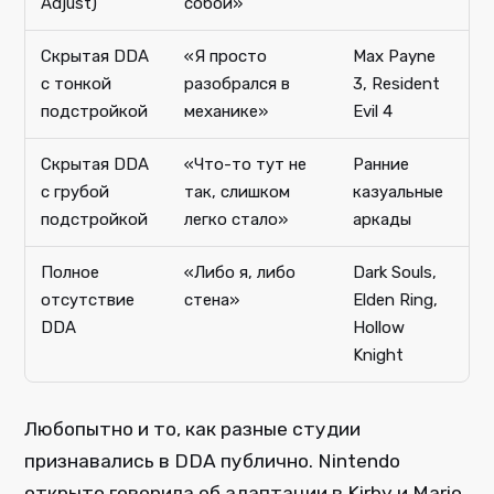
Adjust)
собой»
Скрытая DDA
«Я просто
Max Payne
с тонкой
разобрался в
3, Resident
подстройкой
механике»
Evil 4
Скрытая DDA
«Что-то тут не
Ранние
с грубой
так, слишком
казуальные
подстройкой
легко стало»
аркады
Полное
«Либо я, либо
Dark Souls,
отсутствие
стена»
Elden Ring,
DDA
Hollow
Knight
Любопытно и то, как разные студии
признавались в DDA публично. Nintendo
открыто говорила об адаптации в Kirby и Mario