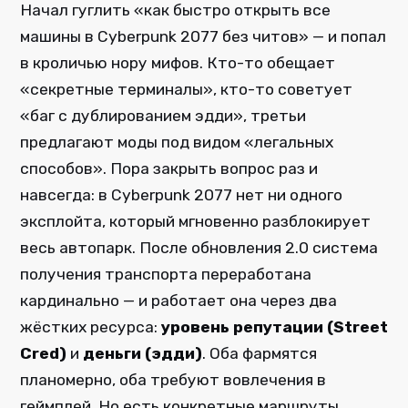
Начал гуглить «как быстро открыть все
машины в Cyberpunk 2077 без читов» — и попал
в кроличью нору мифов. Кто-то обещает
«секретные терминалы», кто-то советует
«баг с дублированием эдди», третьи
предлагают моды под видом «легальных
способов». Пора закрыть вопрос раз и
навсегда: в Cyberpunk 2077 нет ни одного
эксплойта, который мгновенно разблокирует
весь автопарк. После обновления 2.0 система
получения транспорта переработана
кардинально — и работает она через два
жёстких ресурса:
уровень репутации (Street
Cred)
и
деньги (эдди)
. Оба фармятся
планомерно, оба требуют вовлечения в
геймплей. Но есть конкретные маршруты,