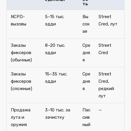
ТЬ
NCPD-
5–15 тыс.
Вы
Street
вызовы
эдди
сок
Cred, лут
ая
Заказы
8–20 тыс.
Сре
Street
фиксеров
эдди
дня
Cred
(обычные)
я
Заказы
15–35 тыс.
Сре
Street
фиксеров
эдди
дня
Cred,
(сложные)
я
редкий
лут
Продажа
3–10 тыс. за
Пас
—
лута и
зачистку
сив
оружия
ный