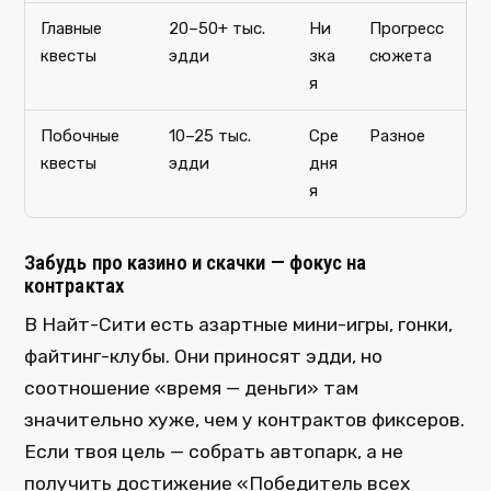
Главные
20–50+ тыс.
Ни
Прогресс
квесты
эдди
зка
сюжета
я
Побочные
10–25 тыс.
Сре
Разное
квесты
эдди
дня
я
Забудь про казино и скачки — фокус на
контрактах
В Найт-Сити есть азартные мини-игры, гонки,
файтинг-клубы. Они приносят эдди, но
соотношение «время — деньги» там
значительно хуже, чем у контрактов фиксеров.
Если твоя цель — собрать автопарк, а не
получить достижение «Победитель всех